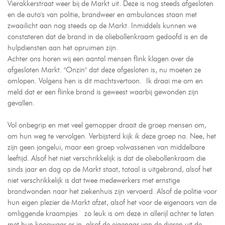
Vierakkerstraat weer bij de Markt uit. Deze is nog steeds afgesloten
en de auto's van politie, brandweer en ambulances staan met
zwaailicht aan nog steeds op de Markt. Inmiddels kunnen we
constateren dat de brand in de oliebollenkraam gedoofd is en de
hulpdiensten aan het opruimen zijn.
Achter ons horen wij een aantal mensen flink klagen over de
afgesloten Markt. "Onzin" dat deze afgesloten is, nu moeten ze
omlopen. Volgens hen is dit machtsvertoon. Ik draai me om en
meld dat er een flinke brand is geweest waarbij gewonden zijn
gevallen.
Vol onbegrip en met veel gemopper draait de groep mensen om,
om hun weg te vervolgen. Verbijsterd kijk ik deze groep na. Nee, het
zijn geen jongelui, maar een groep volwassenen van middelbare
leeftijd. Alsof het niet verschrikkelijk is dat de oliebollenkraam die
sinds jaar en dag op de Markt staat, totaal is uitgebrand, alsof het
niet verschrikkelijk is dat twee medewerkers met ernstige
brandwonden naar het ziekenhuis zijn vervoerd. Alsof de politie voor
hun eigen plezier de Markt afzet, alsof het voor de eigenaars van de
omliggende kraampjes zo leuk is om deze in allerijl achter te laten
met hun koopwaar er in, alsof de eigenaar van de dieren uit de