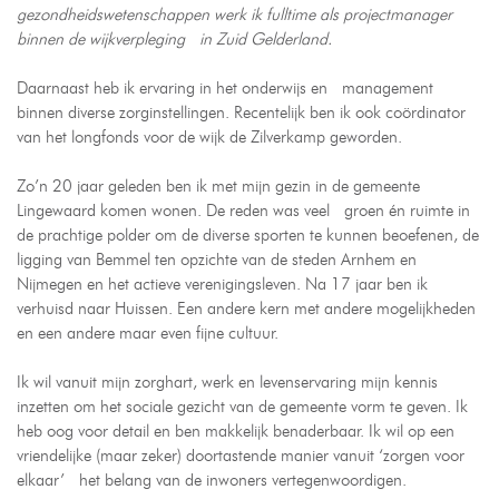
gezondheidswetenschappen werk ik fulltime als projectmanager
binnen de wijkverpleging in Zuid Gelderland.
Daarnaast heb ik ervaring in het onderwijs en management
binnen diverse zorginstellingen. Recentelijk ben ik ook coördinator
van het longfonds voor de wijk de Zilverkamp geworden.
Zo’n 20 jaar geleden ben ik met mijn gezin in de gemeente
Lingewaard komen wonen. De reden was veel groen én ruimte in
de prachtige polder om de diverse sporten te kunnen beoefenen, de
ligging van Bemmel ten opzichte van de steden Arnhem en
Nijmegen en het actieve verenigingsleven. Na 17 jaar ben ik
verhuisd naar Huissen. Een andere kern met andere mogelijkheden
en een andere maar even fijne cultuur.
Ik wil vanuit mijn zorghart, werk en levenservaring mijn kennis
inzetten om het sociale gezicht van de gemeente vorm te geven. Ik
heb oog voor detail en ben makkelijk benaderbaar. Ik wil op een
vriendelijke (maar zeker) doortastende manier vanuit ‘zorgen voor
elkaar’ het belang van de inwoners vertegenwoordigen.