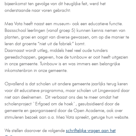
bijeenkomst ten gevolge van dit heuglijke feit, werd het
onderstaande naar voren gebracht:
Mea Vota heeft naast een museum- ook een educatieve functie.
Basisschool leerlingen (vanaf groep 5) kunnen kennis nemen van
planten, groei en oogst van diverse gewassen, om op die manier te
leren dat groente “niet uit de fabriek” komt.
Daarnaast wordt uitleg, middels heel veel oude tuinders
gereedschappen, gegeven, hoe de tuinbouw er ooit heeft uitgezien
in onze gemeente. Tuinbouw is en was immers een belangrijke
inkomstenbron in onze gemeente.
Opvallend is dat scholen uit andere gemeente jaarlijks terug keren
voor dit educatieve programma, maar scholen uit Lingewaard daar
niet aan deelnemen. Dit verbaast ons des te meer omdat het
scholenproject `Erfgoed om de hoek`, gesubsidieerd door de
gemeente en georganiseerd door de Open Academie, ook over
stimuleren bezoek aan o.a. Mea Vota spreekt, getuige hun website.
We stellen daarover de volgende
schriftelijke vragen aan het